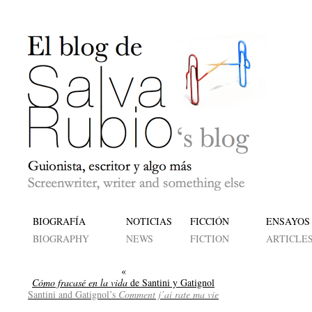
BIOGRAFÍA
NOTICIAS
FICCIÓN
ENSAYOS
BIOGRAPHY
NEWS
FICTION
ARTICLE
«
Cómo fracasé en la vida
de Santini y Gatignol
Santini and Gatignol’s
Comment j’ai rate ma vie