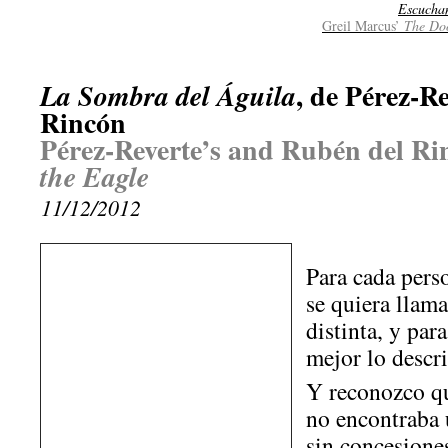
Escucha
Greil Marcus’
The Doo
, de Pérez-R
La Sombra del Águila
Rincón
Pérez-Reverte’s and Rubén del Ri
the Eagle
11/12/2012
Para cada pers
se quiera llama
distinta, y par
mejor lo descri
Y reconozco q
no encontraba 
sin concesiones