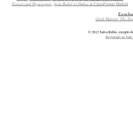
Towers and Skyscrapers, from Babel to Dubai
at CaixaForum Madrid
Escucha
Greil Marcus’
The Doo
© 2012 Salva Rubio, excepto d
Registrado en Safe 