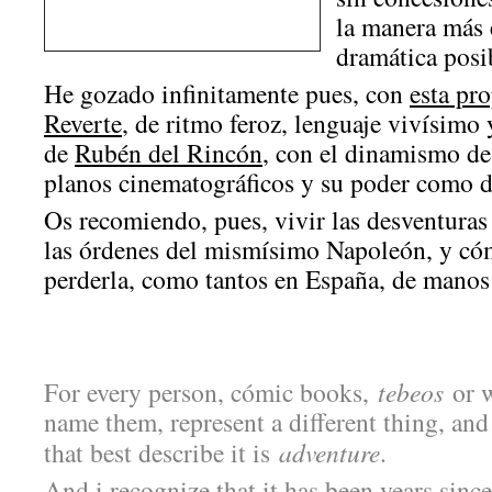
la manera más 
dramática posi
He gozado infinitamente pues, con
esta pr
Reverte
, de ritmo feroz, lenguaje vivísimo 
de
Rubén del Rincón
, con el dinamismo de 
planos cinematográficos y su poder como d
Os recomiendo, pues, vivir las desventuras
las órdenes del mismísimo Napoleón, y cóm
perderla, como tantos en España, de manos 
For every person, cómic books,
tebeos
or w
name them, represent a different thing, and
that best describe it is
adventure
.
And i recognize that it has been years sinc